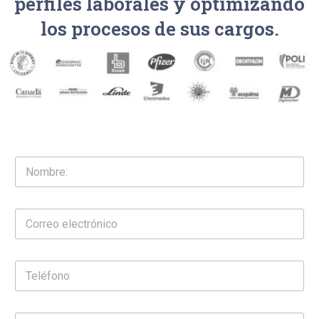
perfiles laborales y optimizando
los procesos de sus cargos.
N
o
m
b
C
r
o
e
r
:
r
*
T
e
e
o
l
e
é
l
T