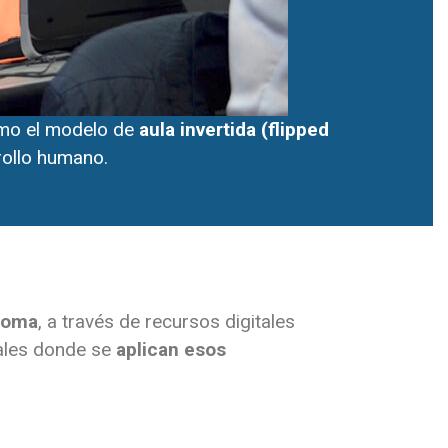
omo el modelo de
aula invertida (flipped
rollo humano.
ónoma
, a través de recursos digitales
ciales donde se
aplican esos