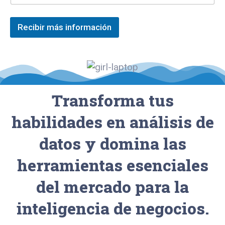
x
n
t
t
o
r
o
:
Recibir más información
ó
d
*
n
e
i
u
c
n
o
a
*
s
o
Transforma tus
l
a
habilidades en análisis de
l
í
datos y domina las
n
e
herramientas esenciales
a
del mercado para la
inteligencia de negocios.