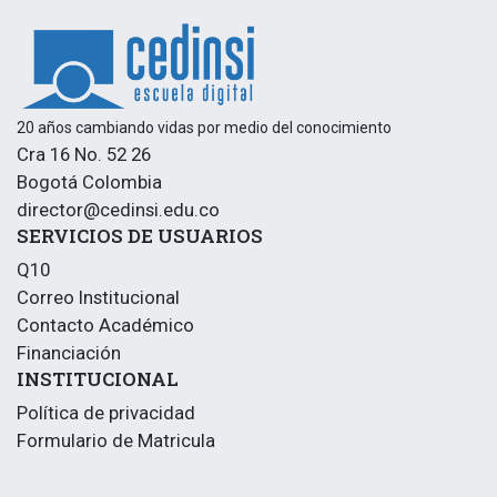
a
l
í
n
e
a
20 años cambiando vidas por medio del conocimiento
Cra 16 No. 52 26
Bogotá Colombia
director@cedinsi.edu.co
SERVICIOS DE USUARIOS
Q10
Correo Institucional
Contacto Académico
Financiación
INSTITUCIONAL
Política de privacidad
Formulario de Matricula