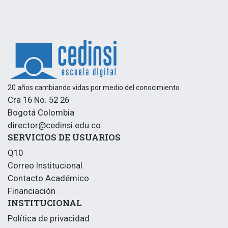
s
o
l
a
l
í
n
e
a
20 años cambiando vidas por medio del conocimiento
Cra 16 No. 52 26
Bogotá Colombia
director@cedinsi.edu.co
SERVICIOS DE USUARIOS
Q10
Correo Institucional
Contacto Académico
Financiación
INSTITUCIONAL
Política de privacidad