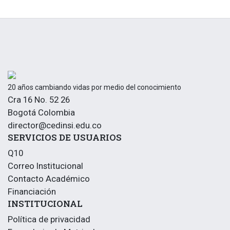
i
u
c
n
o
a
*
s
o
l
a
l
í
20 años cambiando vidas por medio del conocimiento
n
Cra 16 No. 52 26
e
Bogotá Colombia
a
director@cedinsi.edu.co
SERVICIOS DE USUARIOS
Q10
Correo Institucional
Contacto Académico
Financiación
INSTITUCIONAL
Política de privacidad