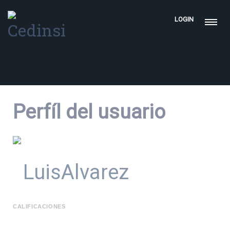
LOGIN
Perfíl del usuario
LuisAlvarez
CALIFICACIONES